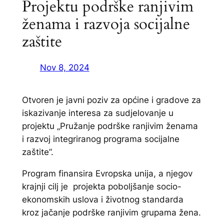
Projektu podrške ranjivim
ženama i razvoja socijalne
zaštite
Nov 8, 2024
Otvoren je javni poziv za općine i gradove za
iskazivanje interesa za sudjelovanje u
projektu „Pružanje podrške ranjivim ženama
i razvoj integriranog programa socijalne
zaštite”.
Program finansira Evropska unija, a njegov
krajnji cilj je projekta poboljšanje socio-
ekonomskih uslova i životnog standarda
kroz jačanje podrške ranjivim grupama žena.