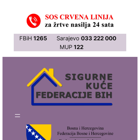
Skip
to
content
FBiH
1265
Sarajevo
033 222 000
MUP
122