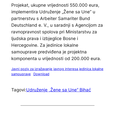
Projekat, ukupne vrijednosti 550.000 eura,
implementira Udruženje „Žene sa Une” u
partnerstvu s Arbeiter Samariter Bund
Deutschland e. V., u saradnji s Agencijom za
ravnopravnost spolova pri Ministarstvu za
ljudska prava i izbjeglice Bosne i
Hercegovine. Za jedinice lokalne
samouprave predviđena je projektna
komponenta u vrijednosti od 200.000 eura.
Javni poziv za izražavanje javnog interesa jedinica lokalne
samouprave
Download
Tagovi:
Udruženje „Žene sa Une“ Bihać