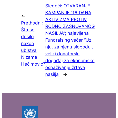
Sledeći:
OTVARANJE
KAMPANJE “16 DANA
←
AKTIVIZMA PROTIV
Prethodni:
RODNO ZASNOVANOG
Šta se
NASILJA”; najavljena
desilo
Fundraising večer “Uz
nakon
nju, za njenu slobodu”,
ubistva
veliki donatorski
Nizame
događaj za ekonomsko
Hećimović?
osnaživanje žrtava
nasilja
→