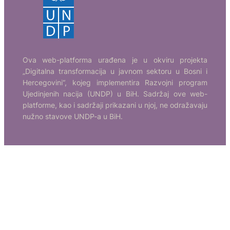
Ova web-platforma urađena je u okviru projekta
„Digitalna transformacija u javnom sektoru u Bosni i
Hercegovini“, kojeg implementira Razvojni program
Ujedinjenih nacija (UNDP) u BiH. Sadržaj ove web-
platforme, kao i sadržaji prikazani u njoj, ne odražavaju
nužno stavove UNDP-a u BiH.