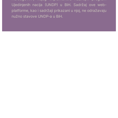
Ujedinjenih nacija (UNDP) u BiH. Sadržaj ove web-
platforme, kao i sadržaji prikazani u njoj, ne odražavaju
nužno stavove UNDP-a u BiH.