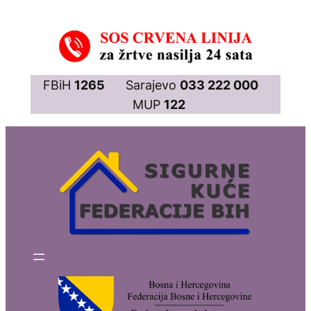
Skip
to
content
FBiH
1265
Sarajevo
033 222 000
MUP
122