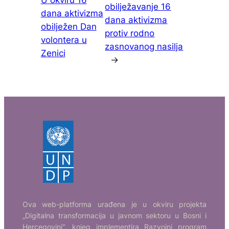
U okviru 16
obilježavanje 16
dana aktivizma
dana aktivizma
obilježen Dan
protiv rodno
volontera u
zasnovanog nasilja
Zenici
→
Ova web-platforma urađena je u okviru projekta
„Digitalna transformacija u javnom sektoru u Bosni i
Hercegovini“, kojeg implementira Razvojni program