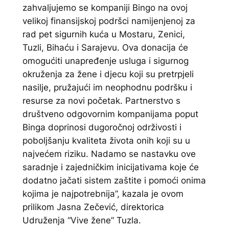
zahvaljujemo se kompaniji Bingo na ovoj
velikoj finansijskoj podršci namijenjenoj za
rad pet sigurnih kuća u Mostaru, Zenici,
Tuzli, Bihaću i Sarajevu. Ova donacija će
omogućiti unapređenje usluga i sigurnog
okruženja za žene i djecu koji su pretrpjeli
nasilje, pružajući im neophodnu podršku i
resurse za novi početak. Partnerstvo s
društveno odgovornim kompanijama poput
Binga doprinosi dugoročnoj održivosti i
poboljšanju kvaliteta života onih koji su u
najvećem riziku. Nadamo se nastavku ove
saradnje i zajedničkim inicijativama koje će
dodatno jačati sistem zaštite i pomoći onima
kojima je najpotrebnija”, kazala je ovom
prilikom Jasna Zečević, direktorica
Udruženja “Vive žene” Tuzla.