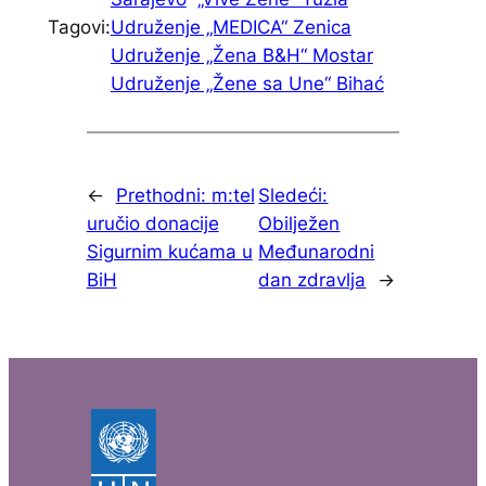
Tagovi:
Udruženje „MEDICA“ Zenica
Udruženje „Žena B&H“ Mostar
Udruženje „Žene sa Une“ Bihać
←
Prethodni:
m:tel
Sledeći:
uručio donacije
Obilježen
Sigurnim kućama u
Međunarodni
BiH
dan zdravlja
→