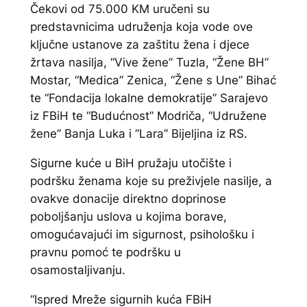
Čekovi od 75.000 KM uručeni su
predstavnicima udruženja koja vode ove
ključne ustanove za zaštitu žena i djece
žrtava nasilja, “Vive žene” Tuzla, “Žene BH”
Mostar, “Medica” Zenica, “Žene s Une” Bihać
te “Fondacija lokalne demokratije” Sarajevo
iz FBiH te “Budućnost” Modriča, “Udružene
žene” Banja Luka i “Lara” Bijeljina iz RS.
Sigurne kuće u BiH pružaju utočište i
podršku ženama koje su preživjele nasilje, a
ovakve donacije direktno doprinose
poboljšanju uslova u kojima borave,
omogućavajući im sigurnost, psihološku i
pravnu pomoć te podršku u
osamostaljivanju.
“Ispred Mreže sigurnih kuća FBiH