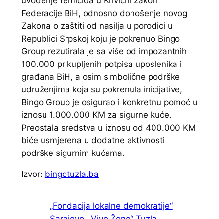
uvođenje femicida u Krivični zakon
Federacije BiH, odnosno donošenje novog
Zakona o zaštiti od nasilja u porodici u
Republici Srpskoj koju je pokrenuo Bingo
Group rezutirala je sa više od impozantnih
100.000 prikupljenih potpisa uposlenika i
građana BiH, a osim simbolične podrške
udruženjima koja su pokrenula inicijative,
Bingo Group je osigurao i konkretnu pomoć u
iznosu 1.000.000 KM za sigurne kuće.
Preostala sredstva u iznosu od 400.000 KM
biće usmjerena u dodatne aktivnosti
podrške sigurnim kućama.
Izvor:
bingotuzla.ba
„Fondacija lokalne demokratije“
Sarajevo
„Vive Žene“ Tuzla