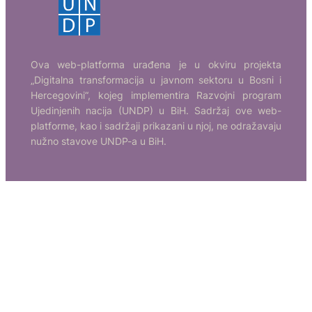
Ova web-platforma urađena je u okviru projekta
„Digitalna transformacija u javnom sektoru u Bosni i
Hercegovini“, kojeg implementira Razvojni program
Ujedinjenih nacija (UNDP) u BiH. Sadržaj ove web-
platforme, kao i sadržaji prikazani u njoj, ne odražavaju
nužno stavove UNDP-a u BiH.