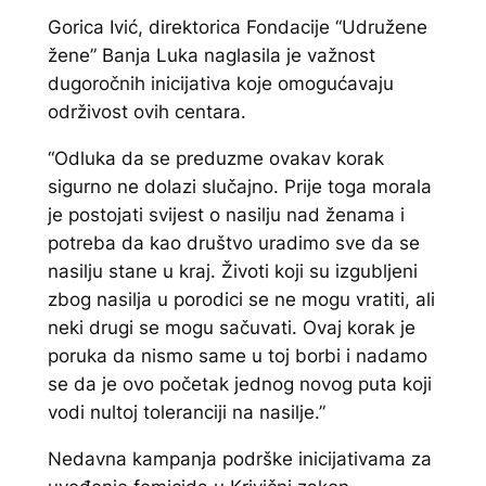
Gorica Ivić, direktorica Fondacije “Udružene
žene” Banja Luka naglasila je važnost
dugoročnih inicijativa koje omogućavaju
održivost ovih centara.
“Odluka da se preduzme ovakav korak
sigurno ne dolazi slučajno. Prije toga morala
je postojati svijest o nasilju nad ženama i
potreba da kao društvo uradimo sve da se
nasilju stane u kraj. Životi koji su izgubljeni
zbog nasilja u porodici se ne mogu vratiti, ali
neki drugi se mogu sačuvati. Ovaj korak je
poruka da nismo same u toj borbi i nadamo
se da je ovo početak jednog novog puta koji
vodi nultoj toleranciji na nasilje.”
Nedavna kampanja podrške inicijativama za