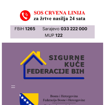
Skip
to
content
FBiH
1265
Sarajevo
033 222 000
MUP
122