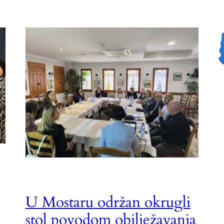
U Mostaru održan okrugli
stol povodom obilježavanja