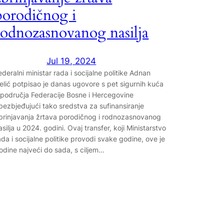
porodičnog i
rodnozasnovanog nasilja
Jul 19, 2024
ederalni ministar rada i socijalne politike Adnan
elić potpisao je danas ugovore s pet sigurnih kuća
 područja Federacije Bosne i Hercegovine
bezbjeđujući tako sredstva za sufinansiranje
brinjavanja žrtava porodičnog i rodnozasnovanog
asilja u 2024. godini. Ovaj transfer, koji Ministarstvo
ada i socijalne politike provodi svake godine, ove je
odine najveći do sada, s ciljem…