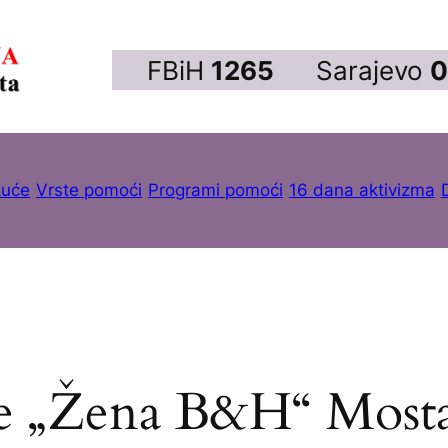
FBiH
1265
Sarajevo
0
kuće
Vrste pomoći
Programi pomoći
16 dana aktivizma
e „Žena B&H“ Most