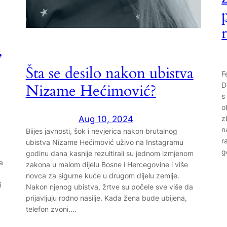
,
Šta se desilo nakon ubistva
F
D
Nizame Hećimović?
s
o
z
Aug 10, 2024
n
Biijes javnosti, šok i nevjerica nakon brutalnog
r
ubistva Nizame Hećimović uživo na Instagramu
g
godinu dana kasnije rezultirali su jednom izmjenom
a
zakona u malom dijelu Bosne i Hercegovine i više
novca za sigurne kuće u drugom dijelu zemlje.
i
Nakon njenog ubistva, žrtve su počele sve više da
prijavljuju rodno nasilje. Kada žena bude ubijena,
telefon zvoni.…