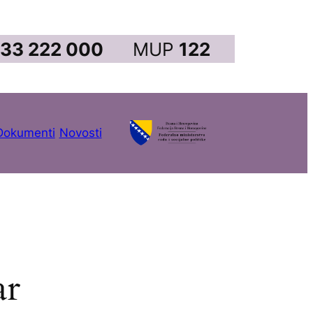
33 222 000
MUP
122
Dokumenti
Novosti
ar