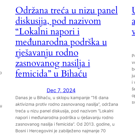
Održana treća u nizu panel
diskusija, pod nazivom
“Lokalni napori i
međunarodna podrška u
rješavanju rodno
P
zasnovanog nasilja i
v
b
femicida” u Bihaću
o
j
i
š
Dec 7, 2024
o
Danas je u Bihaću, u sklopu kampanje “16 dana
s
aktivizma protiv rodno zasnovanog nasilja”, održana
cu
treća u nizu panel diskusija, pod nazivom “Lokalni
napori i međunarodna podrška u rješavanju rodno
zasnovanog nasilja i femicida”. Od 2013. godine, u
Bosni i Hercegovini je zabilježeno najmanje 70