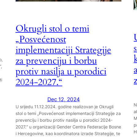
Okrugli stol o temi
„Posvećenost
implementaciji Strategije
za prevenciju i borbu
o,
”,
protiv nasilja u porodici
2024-2027.“
ti
Dec 12, 2024
N
U srijedu 11.12.2024. godine realizovan je Okrugli
a
stol o temi „Posvećenost implementaciji Strategije za
M
prevenciju i borbu protiv nasilja u porodici 2024-
p
2027.“ u organizaciji Gender Centra Federacije Bosne
H
i Hercegovine, kao koordinatora izrade Strategije, te