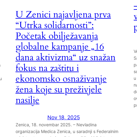
U Zenici najavljena prva
“Utrka solidarnosti”:
Početak obilježavanja
globalne kampanje „16
V
dana aktivizma“ uz snažan
S
fokus na zaštitu i
p
a
s
ekonomsko osnaživanje
u
u
n
žena koje su preživjele
d
nasilje
o
p
Nov 18, 2025
Zenica, 18. novembar 2025. – Nevladina
organizacija Medica Zenica, u saradnji s Federalnim