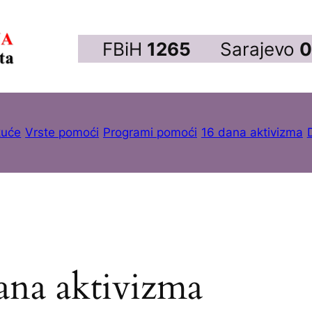
FBiH
1265
Sarajevo
0
kuće
Vrste pomoći
Programi pomoći
16 dana aktivizma
ana aktivizma