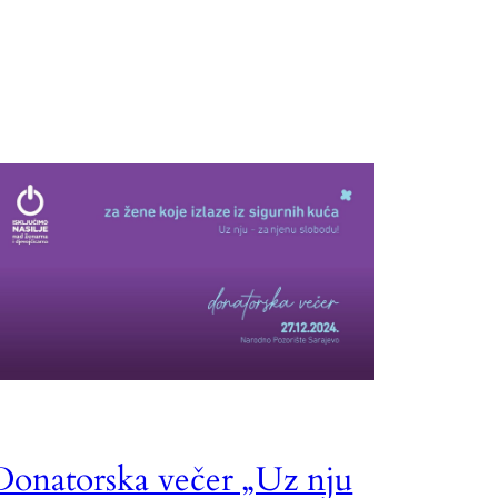
Donatorska večer „Uz nju