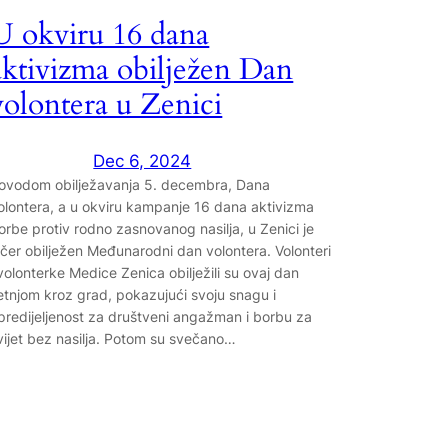
U okviru 16 dana
aktivizma obilježen Dan
volontera u Zenici
Dec 6, 2024
ovodom obilježavanja 5. decembra, Dana
olontera, a u okviru kampanje 16 dana aktivizma
orbe protiv rodno zasnovanog nasilja, u Zenici je
učer obilježen Međunarodni dan volontera. Volonteri
 volonterke Medice Zenica obilježili su ovaj dan
etnjom kroz grad, pokazujući svoju snagu i
predijeljenost za društveni angažman i borbu za
vijet bez nasilja. Potom su svečano…