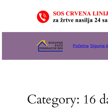
Skip
to
content
Početna
Sigurne 
Category:
16 d