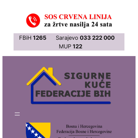
Skip
to
content
FBiH
1265
Sarajevo
033 222 000
MUP
122