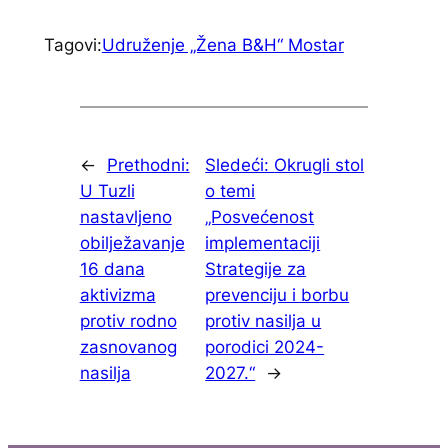
Tagovi:
Udruženje „Žena B&H“ Mostar
←
Prethodni:
Sledeći:
Okrugli stol
U Tuzli
o temi
nastavljeno
„Posvećenost
obilježavanje
implementaciji
16 dana
Strategije za
aktivizma
prevenciju i borbu
protiv rodno
protiv nasilja u
zasnovanog
porodici 2024-
nasilja
2027.“
→