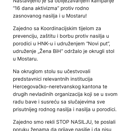
Nastavljeno je sa obilježavanjem kampanje
“16 dana aktivizma” protiv rodno
zasnovanog nasilja i u Mostaru!
Zajedno sa Koordinacijskim tijelom za
prevenciju, zaštitu i borbu protiv nasilja u
porodici u HNK-u i udruženjem “Novi put”,
udruženje „Žena BiH“ održalo je okrugli stol
u Mostaru.
Na okruglom stolu su učestvovali
predstavnici relevantnih institucija
Hercegovačko-neretvanskog kantona te
drugih nevladinih organizacija koji se u svom
radu bave i susreću sa slučajevima sve
prisutnijeg rodnog nasilja i nasilja u porodici.
Zajedno smo rekli STOP NASILJU, te poslali
poruku ženama da prijave nasilje i da nisu