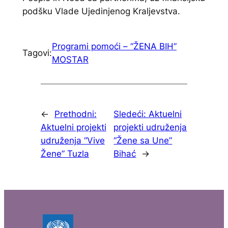
podšku Vlade Ujedinjenog Kraljevstva.
Programi pomoći – “ŽENA BIH”
Tagovi:
MOSTAR
←
Prethodni:
Sledeći:
Aktuelni
Aktuelni projekti
projekti udruženja
udruženja “Vive
“Žene sa Une”
Žene” Tuzla
Bihać
→