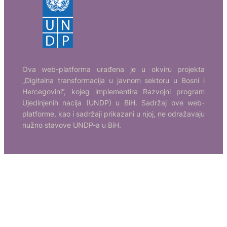
Ova web-platforma urađena je u okviru projekta
„Digitalna transformacija u javnom sektoru u Bosni i
Hercegovini“, kojeg implementira Razvojni program
Ujedinjenih nacija (UNDP) u BiH. Sadržaj ove web-
platforme, kao i sadržaji prikazani u njoj, ne odražavaju
nužno stavove UNDP-a u BiH.