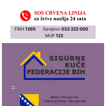
Skip
to
content
FBiH
1265
Sarajevo
033 222 000
MUP
122