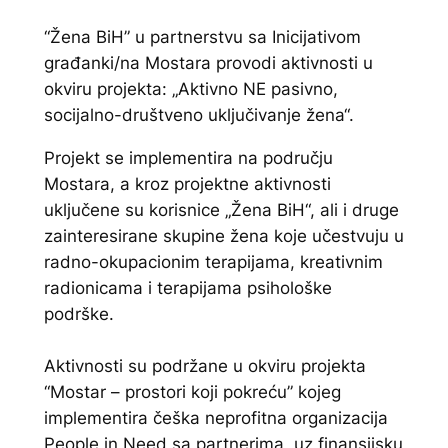
“Žena BiH” u partnerstvu sa Inicijativom
građanki/na Mostara provodi aktivnosti u
okviru projekta: „Aktivno NE pasivno,
socijalno-društveno uključivanje žena“.
Projekt se implementira na području
Mostara, a kroz projektne aktivnosti
uključene su korisnice „Žena BiH“, ali i druge
zainteresirane skupine žena koje učestvuju u
radno-okupacionim terapijama, kreativnim
radionicama i terapijama psihološke
podrške.
Aktivnosti su podržane u okviru projekta
“Mostar – prostori koji pokreću” kojeg
implementira češka neprofitna organizacija
People in Need sa partnerima, uz finansijsku