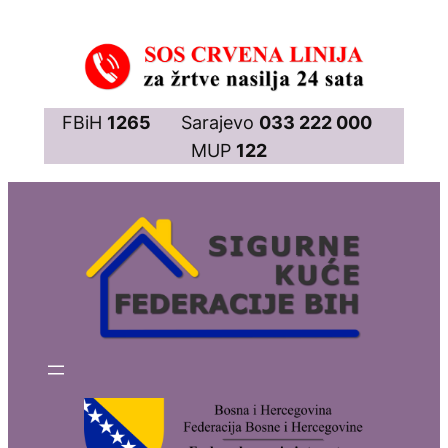
Skip
to
content
FBiH
1265
Sarajevo
033 222 000
MUP
122