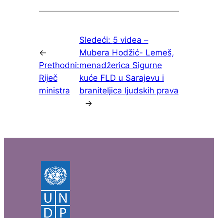
Sledeći:
5 videa –
←
Mubera Hodžić- Lemeš,
Prethodni:
menadžerica Sigurne
Riječ
kuće FLD u Sarajevu i
ministra
braniteljica ljudskih prava
→