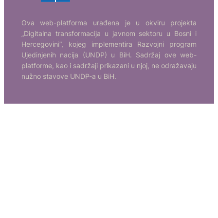
Ova web-platforma urađena je u okviru projekta
„Digitalna transformacija u javnom sektoru u Bosni i
Hercegovini“, kojeg implementira Razvojni program
Ujedinjenih nacija (UNDP) u BiH. Sadržaj ove web-
platforme, kao i sadržaji prikazani u njoj, ne odražavaju
nužno stavove UNDP-a u BiH.