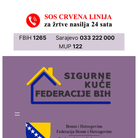
Skip
to
content
FBiH
1265
Sarajevo
033 222 000
MUP
122