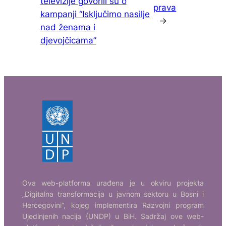
televizije govorili su o
prava
kampanji “Isključimo nasilje
→
nad ženama i
djevojčicama”
Ova web-platforma urađena je u okviru projekta
„Digitalna transformacija u javnom sektoru u Bosni i
Hercegovini“, kojeg implementira Razvojni program
Ujedinjenih nacija (UNDP) u BiH. Sadržaj ove web-