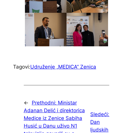
Tagovi:
Udruženje „MEDICA“ Zenica
←
Prethodni:
Ministar
Adanan Delić i direktorica
Sledeći:
Medice iz Zenice Sabiha
Dan
Husić u Danu uživo N1
ljudskih