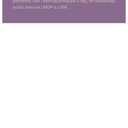
platforme, kao i sadržaji prikazani u njoj, ne odražavaju
nužno stavove UNDP-a u BiH.