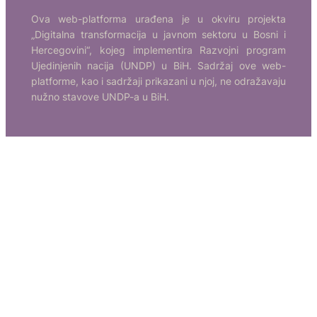
Ova web-platforma urađena je u okviru projekta
„Digitalna transformacija u javnom sektoru u Bosni i
Hercegovini“, kojeg implementira Razvojni program
Ujedinjenih nacija (UNDP) u BiH. Sadržaj ove web-
platforme, kao i sadržaji prikazani u njoj, ne odražavaju
nužno stavove UNDP-a u BiH.