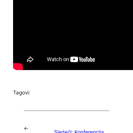
Tagovi:
←
Sledeći:
Konferencija