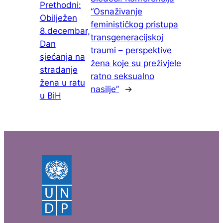
Prethodni:
“Osnaživanje
Obilježen
feminističkog pristupa
8.decembar,
transgeneracijskoj
Dan
traumi – perspektive
sjećanja na
žena koje su preživjele
stradanje
ratno seksualno
žena u ratu
nasilje”
→
u BiH