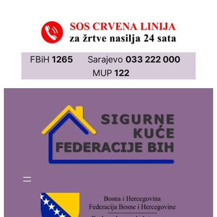
Skip
to
content
FBiH
1265
Sarajevo
033 222 000
MUP
122