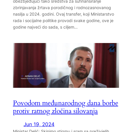
obezbjeđujući tako sredstva za sufinansiranje
zbrinjavanja žrtava porodičnog i rodnozasnovanog
nasilja u 2024. godini. Ovaj transfer, koji Ministarstvo
rada i socijalne politike provodi svake godine, ove je
godine najveći do sada, s ciljem…
Povodom međunarodnog dana borbe
protiv ratnog zločina silovanja
Jun 19, 2024
Ministar Delić: Skinimo stigmu i sram sa preživjelih