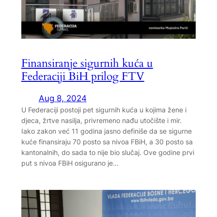
Finansiranje sigurnih kuća u
Federaciji BiH prilog FTV
Aug 8, 2024
U Federaciji postoji pet sigurnih kuća u kojima žene i
djeca, žrtve nasilja, privremeno nađu utočište i mir.
Iako zakon već 11 godina jasno definiše da se sigurne
kuće finansiraju 70 posto sa nivoa FBiH, a 30 posto sa
kantonalnih, do sada to nije bio slučaj. Ove godine prvi
put s nivoa FBiH osigurano je…