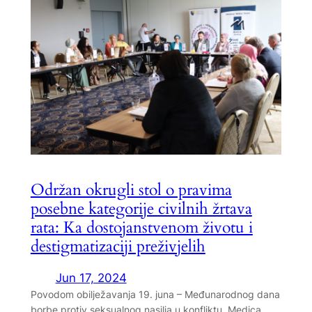
Održan okrugli stol o pravima
posebne kategorije civilnih žrtava
rata: Ka dostojanstvenom životu i
destigmatizaciji preživjelih
Jun 17, 2024
Povodom obilježavanja 19. juna – Međunarodnog dana
borbe protiv seksualnog nasilja u konfliktu, Medica