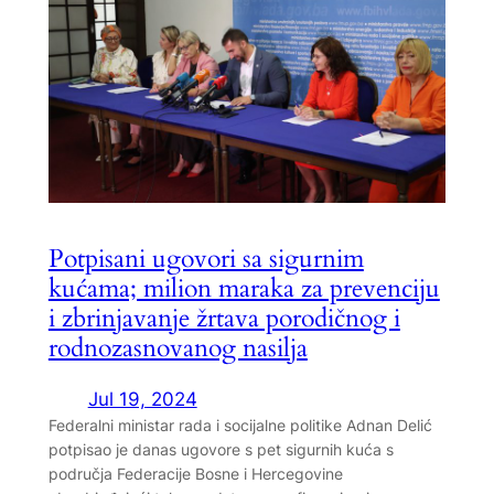
Potpisani ugovori sa sigurnim
kućama; milion maraka za prevenciju
i zbrinjavanje žrtava porodičnog i
rodnozasnovanog nasilja
Jul 19, 2024
Federalni ministar rada i socijalne politike Adnan Delić
potpisao je danas ugovore s pet sigurnih kuća s
područja Federacije Bosne i Hercegovine