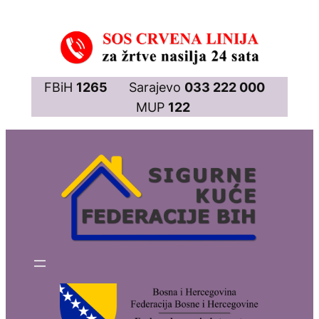
Skip
to
content
FBiH
1265
Sarajevo
033 222 000
MUP
122