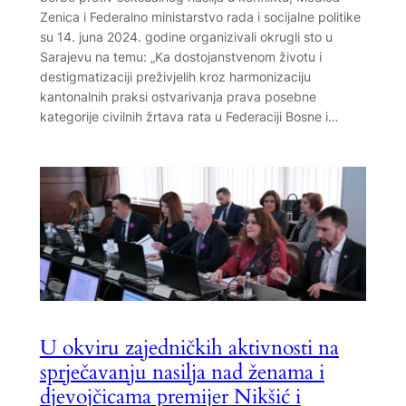
Zenica i Federalno ministarstvo rada i socijalne politike
su 14. juna 2024. godine organizivali okrugli sto u
Sarajevu na temu: „Ka dostojanstvenom životu i
destigmatizaciji preživjelih kroz harmonizaciju
kantonalnih praksi ostvarivanja prava posebne
kategorije civilnih žrtava rata u Federaciji Bosne i…
U okviru zajedničkih aktivnosti na
sprječavanju nasilja nad ženama i
djevojčicama premijer Nikšić i