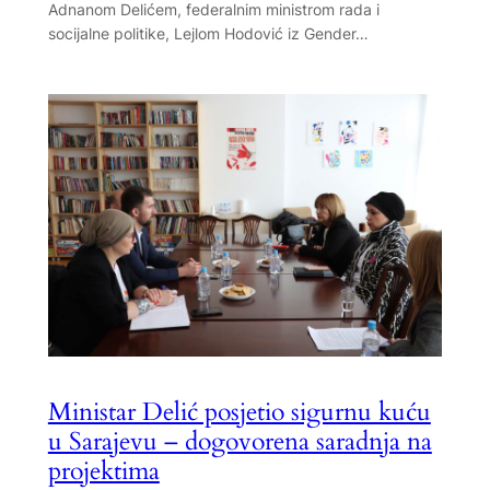
Adnanom Delićem, federalnim ministrom rada i
socijalne politike, Lejlom Hodović iz Gender…
Ministar Delić posjetio sigurnu kuću
u Sarajevu – dogovorena saradnja na
projektima