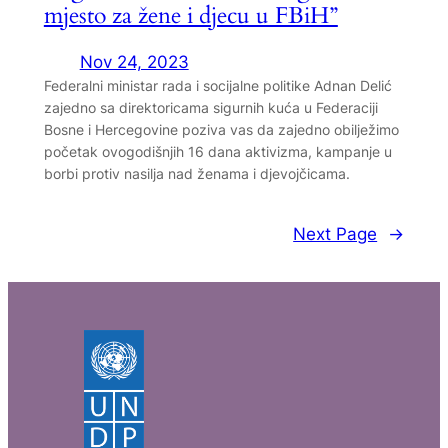
mjesto za žene i djecu u FBiH”
Nov 24, 2023
Federalni ministar rada i socijalne politike Adnan Delić
zajedno sa direktoricama sigurnih kuća u Federaciji
Bosne i Hercegovine poziva vas da zajedno obilježimo
početak ovogodišnjih 16 dana aktivizma, kampanje u
borbi protiv nasilja nad ženama i djevojčicama.
Next Page
→